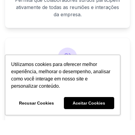
Permita que colaboradores surdos participem
ativamente de todas as reuniões e interações
da empresa.
Utilizamos cookies para oferecer melhor
experiência, melhorar o desempenho, analisar
Comunicação Fluida
como você interage em nosso site e
personalizar conteúdo.
Elimine barreiras linguísticas entre
colaboradores surdos e ouvintes,
Recusar Cookies
Aceitar Cookies
promovendo um ambiente de trabalho mais
colaborativo.